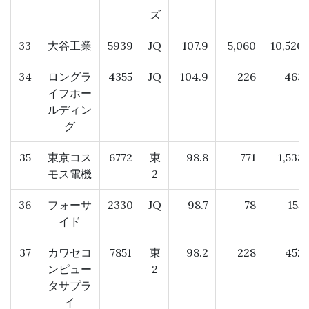
ズ
33
大谷工業
5939
JQ
107.9
5,060
10,520
34
ロングラ
4355
JQ
104.9
226
463
イフホー
ルディン
グ
35
東京コス
6772
東
98.8
771
1,533
モス電機
2
36
フォーサ
2330
JQ
98.7
78
155
イド
37
カワセコ
7851
東
98.2
228
452
ンピュー
2
タサプラ
イ