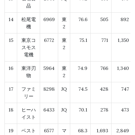
品
14
松尾電
6969
東
76.6
505
892
機
2
15
東京コ
6772
東
75.1
771
1,350
スモス
2
電機
16
東洋刃
5964
東
74.9
766
1,340
物
2
17
ファミ
8298
JQ
74.5
428
747
リー
18
ヒーハ
6433
JQ
70.1
278
473
イスト
19
ベスト
6577
マ
68.3
1,693
2,849