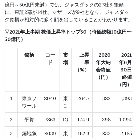
億円～50億円未満）では、ジャスダックの27社を筆頭
に、東証2部が14社、マザーズが9社となり、ジャスダッ
ク銘柄が相対的に多く顔を出していることがわかります。
▽2021年上半期 株価上昇率トップ50（時価総額10億円〜
50億円）
銘柄
コー
市
上昇
2020
2021
ド
場
率
年大納
年6月
（%）
会終値
30日
（円）
終値
（円）
1
東京ソ
8040
東
264.7
382
1,393
ワール
2
2
平賀
7863
JQ
174.9
398
1,094
3
築地魚
8039
東
162.3
833
2,185