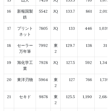
15
山大
7426
JQ
135.5
710
1,672
16
新報国製
5542
JQ
133.7
861
2,012
鉄
17
プリント
7805
JQ
133
446
1,039
ネット
18
セーラー
7992
東
129.7
138
317
万年筆
2
19
旭化学工
7928
JQ
127.5
592
1,347
業
20
東洋刃物
5964
東
127
766
1,739
2
21
セキド
9878
東
125.5
1,190
2,684
2