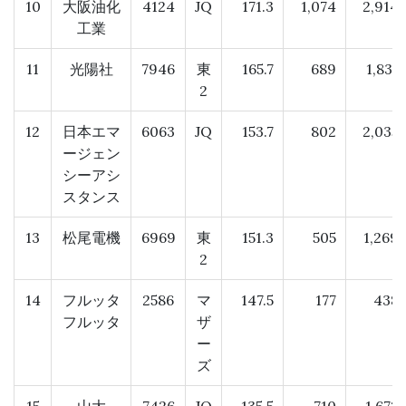
10
大阪油化
4124
JQ
171.3
1,074
2,914
工業
11
光陽社
7946
東
165.7
689
1,831
2
12
日本エマ
6063
JQ
153.7
802
2,035
ージェン
シーアシ
スタンス
13
松尾電機
6969
東
151.3
505
1,269
2
14
フルッタ
2586
マ
147.5
177
438
フルッタ
ザ
ー
ズ