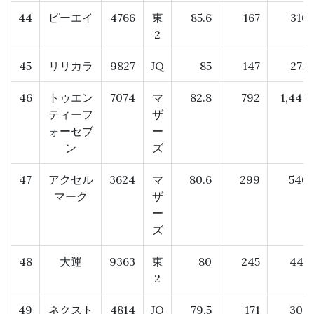
44
ピーエイ
4766
東
85.6
167
310
2
45
リリカラ
9827
JQ
85
147
272
46
トゥエン
7074
マ
82.8
792
1,448
ティーフ
ザ
ォーセブ
ー
ン
ズ
47
アクセル
3624
マ
80.6
299
540
マーク
ザ
ー
ズ
48
大運
9363
東
80
245
441
2
49
ネクスト
4814
JQ
79.5
171
307