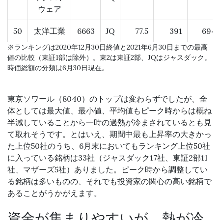
ウェア
50
太洋工業
6663
JQ
77.5
391
694
※ランキングは2020年12月30日終値と2021年6月30日までの最高
値の比較（東証1部は除外）。東2は東証2部、JQはジャスダック。
時価総額の分類は6月30日現在。
東京ソワール（8040）のトップは変わらずでしたが、全
体としては最大値、最小値、平均値もピーク時からは概ね
半減していることから一時の過熱が冷まされているとも見
て取れそうです。とはいえ、期間中最も上昇率の大きかっ
た上位50社のうち、6月末においてもランキング上位50社
に入っている銘柄は33社（ジャスダック17社、東証2部11
社、マザーズ5社）ありました。ピーク時から調整してい
る銘柄は多いものの、それでも投資家の関心の高い銘柄で
あることがうかがえます。
資金が集まりやすいが、熱が冷