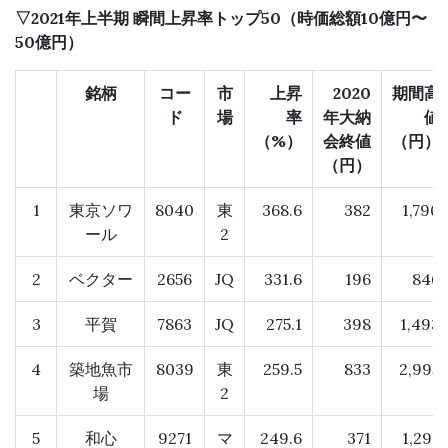
▽2021年上半期 瞬間上昇率トップ50（時価総額10億円〜
50億円）
銘柄
コー
市
上昇
2020
期間高
ド
場
率
年大納
値
（%）
会終値
（円）
（円）
1
東京ソワ
8040
東
368.6
382
1,790
ール
2
2
ベクター
2656
JQ
331.6
196
846
3
平賀
7863
JQ
275.1
398
1,493
4
築地魚市
8039
東
259.5
833
2,995
場
2
5
和心
9271
マ
249.6
371
1,297