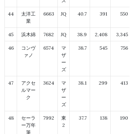
ズ
44
太洋工
6663
JQ
40.7
391
550
業
45
浜木綿
7682
JQ
38.9
2,408
3,345
46
コンヴ
6574
マ
38.7
545
756
ァノ
ザ
ー
ズ
47
アクセ
3624
マ
38.1
299
413
ルマー
ザ
ク
ー
ズ
48
セーラ
7992
東
37.7
138
190
ー万年
2
筆