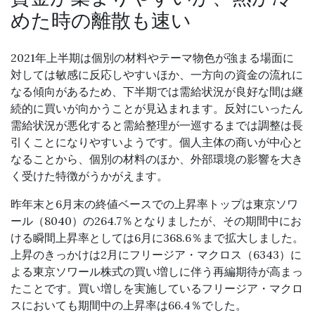
めた時の離散も速い
2021年上半期は個別の材料やテーマ物色が強まる場面に
対しては敏感に反応しやすいほか、一方向の資金の流れに
なる傾向があるため、下半期では需給状況が良好な間は継
続的に買いが向かうことが見込まれます。反対にいったん
需給状況が悪化すると需給整理が一巡するまでは調整は長
引くことになりやすいようです。個人主体の商いが中心と
なることから、個別の材料のほか、外部環境の影響を大き
く受けた特徴がうかがえます。
昨年末と6月末の終値ベースでの上昇率トップは東京ソワ
ール（8040）の264.7％となりましたが、その期間中にお
ける瞬間上昇率としては6月に368.6％まで拡大しました。
上昇のきっかけは2月にフリージア・マクロス（6343）に
よる東京ソワール株式の買い増しに伴う再編期待が高まっ
たことです。買い増しを実施しているフリージア・マクロ
スにおいても期間中の上昇率は66.4％でした。