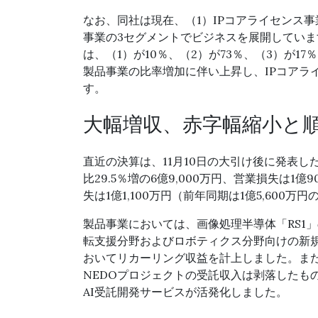
なお、同社は現在、（1）IPコアライセンス
事業の3セグメントでビジネスを展開しています
は、（1）が10％、（2）が73％、（3）が
製品事業の比率増加に伴い上昇し、IPコアラ
す。
大幅増収、赤字幅縮小と
直近の決算は、11月10日の大引け後に発表し
比29.5％増の6億9,000万円、営業損失は1
失は1億1,100万円（前年同期は1億5,60
製品事業においては、画像処理半導体「RS1
転支援分野およびロボティクス分野向けの新
おいてリカーリング収益を計上しました。ま
NEDOプロジェクトの受託収入は剥落したも
AI受託開発サービスが活発化しました。