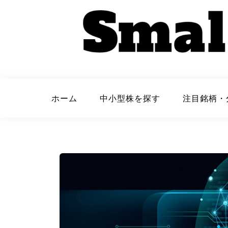
Skip
to
content
small cap 
ホーム
中小型株を探す
注目銘柄・