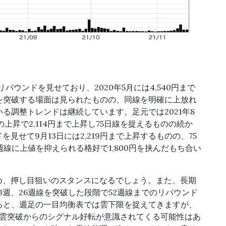
にリバウンドを見せており、2020年5月には4,540円まで
を突破する場面は見られたものの、同線を明確に上放れ
る調整トレンドは継続しています。足元では2021年8
の上昇で2,114円まで上昇し75日線を捉えるものの続か
見せて9月13日には2,219円まで上昇するものの、75
週線に上値を抑えられる格好で1,800円を挟んだもち合い
め、押し目狙いのスタンスになるでしょう。また、長期
3週、26週線を突破した段階で52週線までのリバウンド
ると、週足の一目均衡表では雲下限を捉えてきますが、
、雲突破からのシグナル好転が意識されてくる可能性はあ