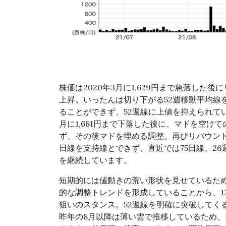
（図=編集部作成、提供=楽天証券）
株価は2020年3月に1,629円まで急落した後
上昇。いったんは切り下がる52週移動平均線
ることができず、52週線に上値を抑えられてい
月に1,681円まで下落した後に、マドを空けて
ず、その後マドを埋める調整。再びリバウンドを
日線を支持線とできず、直近では75日線、26
を継続しています。
短期的には値動きの荒い形状を見せているた
的な調整トレンドを形成していることから、1
狙いのスタンス。52週線を明確に突破してく
昨年の8月以降は薄い雲で推移しているため