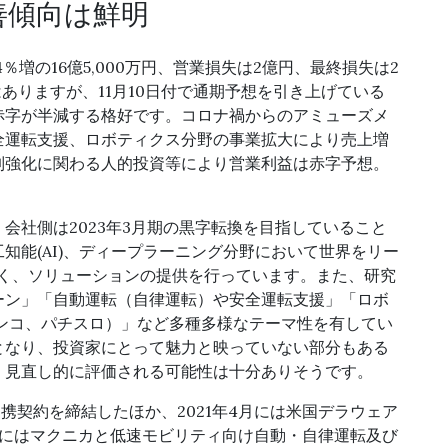
善傾向は鮮明
4％増の16億5,000万円、営業損失は2億円、最終損失は2
ありますが、11月10日付で通期予想を引き上げている
赤字が半減する格好です。コロナ禍からのアミューズメ
全運転支援、ロボティクス分野の事業拡大により売上増
制強化に関わる人的投資等により営業利益は赤字予想。
会社側は2023年3月期の黒字転換を目指していること
知能(AI)、ディープラーニング分野において世界をリー
」となるべく、ソリューションの提供を行っています。また、研究
ーン」「自動運転（自律運転）や安全運転支援」「ロボ
ンコ、パチスロ）」など多種多様なテーマ性を有してい
となり、投資家にとって魅力と映っていない部分もある
、見直し的に評価される可能性は十分ありそうです。
提携契約を締結したほか、2021年4月には米国デラウェア
11月にはマクニカと低速モビリティ向け自動・自律運転及び