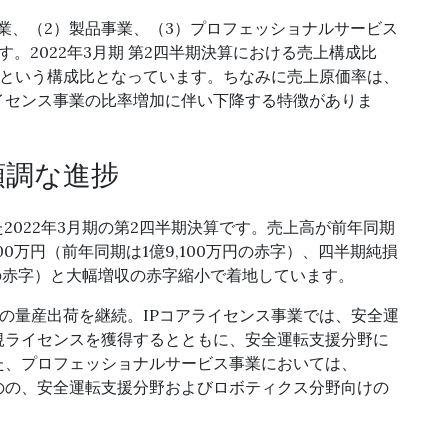
事業、（2）製品事業、（3）プロフェッショナルサービス
。2022年3月期 第2四半期決算における売上構成比
17％という構成比となっています。ちなみに売上原価率は、
イセンス事業の比率増加に伴い下降する特徴がありま
順調な進捗
た2022年3月期の第2四半期決算です。売上高が前年同期
億900万円（前年同期は1億9,100万円の赤字）、四半期純損
0万円の赤字）と大幅増収の赤字縮小で着地しています。
」の量産出荷を継続。IPコアライセンス事業では、安全運
規ライセンスを獲得するとともに、安全運転支援分野に
た、プロフェッショナルサービス事業においては、
のの、安全運転支援分野およびロボティクス分野向けの