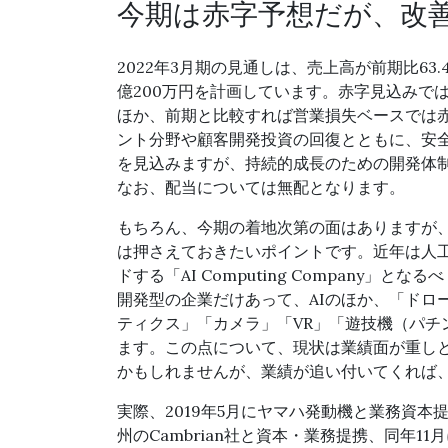
今期は赤字予想だが、改
2022年3月期の見通しは、売上高が前期比63.
億200万円を計画しています。赤字見込みでは
ほか、前期と比較すれば営業損失ベースでは
ント分野や顧客開発投資の回復とともに、安
を見込みますが、持続的成長のための開発体
なお、配当については無配となります。
もちろん、今期の着地次第の面はありますが、
は押さえておきたいポイントです。近年は人工
ドする「AI Computing Company
開発型の企業だけあって、AIのほか、「ドロ
ティクス」「カメラ」「VR」「遊技機（パチ
ます。この点について、現状は業績面が重し
かもしれませんが、業績が追い付いてくれば
実際、2019年5月にヤマハ発動機と業務資本
州のCambrian社と資本・業務提携、同年